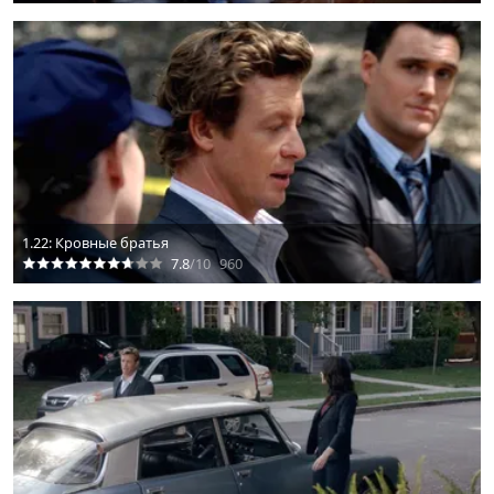
1.22: Кровные братья
7.8
/10
960