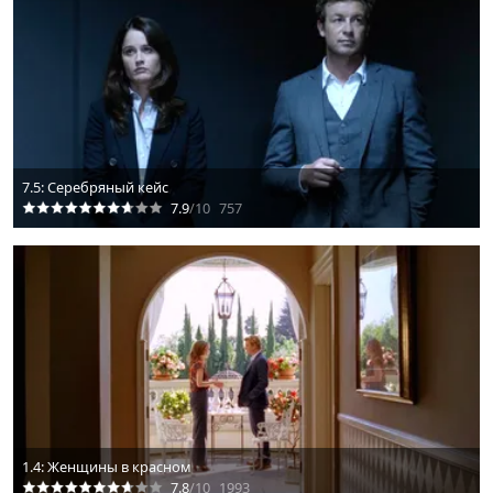
7.5: Серебряный кейс
7.9
/10
757
1.4: Женщины в красном
7.8
/10
1993