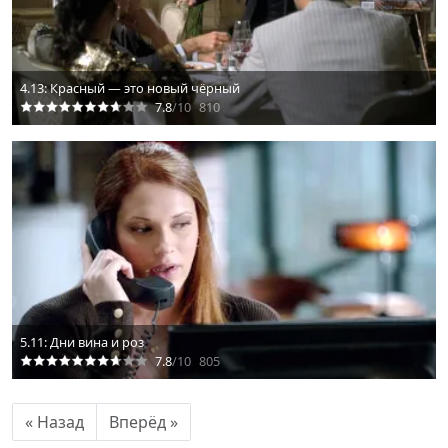
4.13: Красный — это новый чёрный
7.8
/10
810
5.11: Дни вина и роз
7.8
/10
805
« Назад
Вперёд »