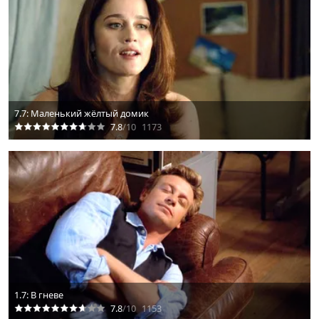
7.7: Маленький жёлтый домик
7.8
/10
1173
1.7: В гневе
7.8
/10
1153