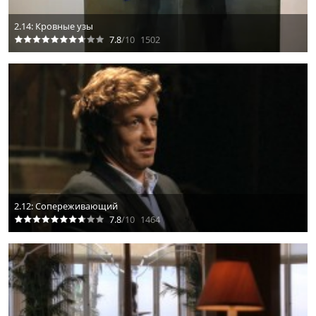
2.14: Кровные узы
7.8
/10
1502
2.12: Сопереживающий
7.8
/10
1464