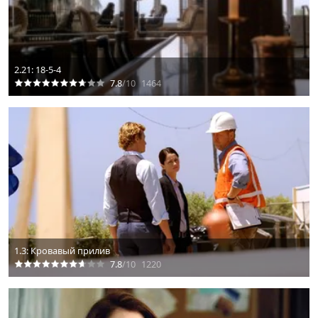
2.21: 18-5-4
7.8
/10
1464
1.3: Кровавый прилив
7.8
/10
1220