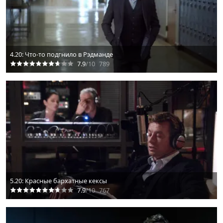
4.20: Что-то подгнило в Рэдманде
7.9
/10
789
5.20: Красные бархатные кексы
7.9
/10
767