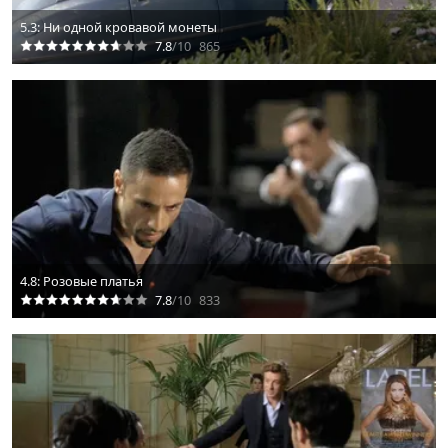
5.3: Ни одной кровавой монеты
7.8
/10
865
4.8: Розовые платья
7.8
/10
833