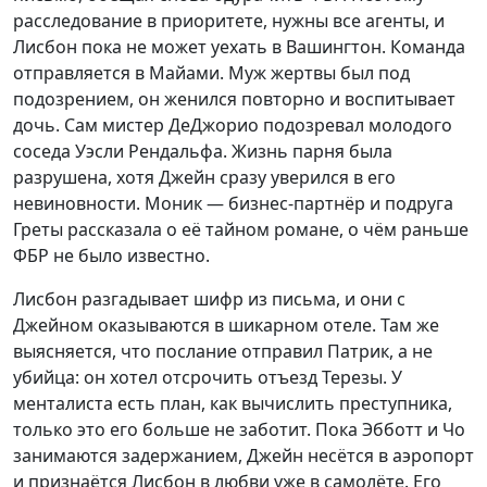
расследование в приоритете, нужны все агенты, и
Лисбон пока не может уехать в Вашингтон. Команда
отправляется в Майами. Муж жертвы был под
подозрением, он женился повторно и воспитывает
дочь. Сам мистер ДеДжорио подозревал молодого
соседа Уэсли Рендальфа. Жизнь парня была
разрушена, хотя Джейн сразу уверился в его
невиновности. Моник — бизнес-партнёр и подруга
Греты рассказала о её тайном романе, о чём раньше
ФБР не было известно.
Лисбон разгадывает шифр из письма, и они с
Джейном оказываются в шикарном отеле. Там же
выясняется, что послание отправил Патрик, а не
убийца: он хотел отсрочить отъезд Терезы. У
менталиста есть план, как вычислить преступника,
только это его больше не заботит. Пока Эбботт и Чо
занимаются задержанием, Джейн несётся в аэропорт
и признаётся Лисбон в любви уже в самолёте. Его