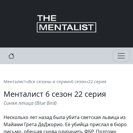
Менталист
»
Все сезоны и серии
»
6 сезон
»
22 серия
Менталист
6
сезон 22 серия
Синяя птица
(
Blue Bird
)
Несколько лет назад была убита светская львица из
Майами Грета ДеДжорио. Её убийца прислал в бюро
письмо, обещая снова одурачить ФБР. Поэтому