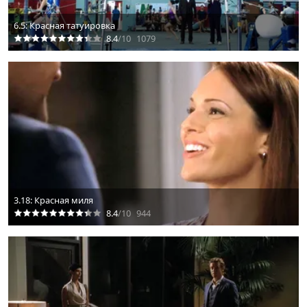
6.5: Красная татуировка
8.4
/10
1079
3.18: Красная миля
8.4
/10
944