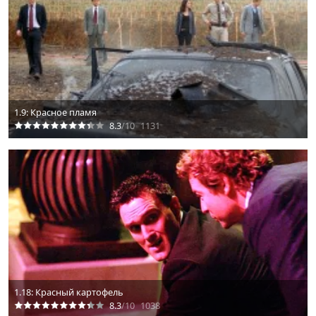
1.9: Красное пламя
8.3
/10
1131
1.18: Красный картофель
8.3
/10
1038