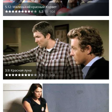
5.12: Маленький красный Корвет
8.3
/10
904
3.9: Красная луна
8.3
/10
904