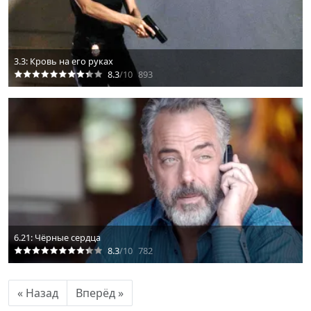
3.3: Кровь на его руках
8.3
/10
893
6.21: Чёрные сердца
8.3
/10
782
« Назад
Вперёд »