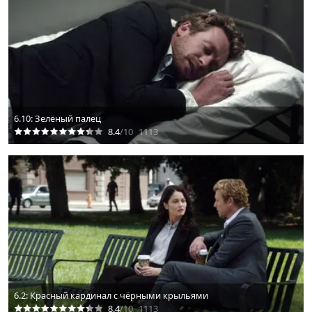
6.10: Зелёный палец
8.4
/10
1113
6.2: Красный кардинал с чёрными крыльями
8.4
/10
1113