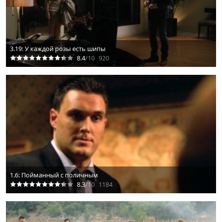
3.19: У каждой розы есть шипы
8.4
/10
920
1.6: Пойманный с поличным
8.3
/10
1184