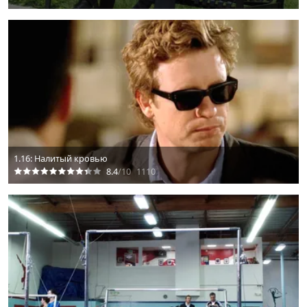
1.16: Налитый кровью
8.4
/10
1110