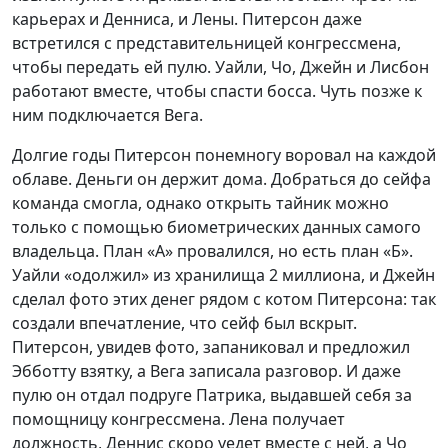
карьерах и Денниса, и Лены. Питерсон даже
встретился с представительницей конгрессмена,
чтобы передать ей пулю. Уайли, Чо, Джейн и Лисбон
работают вместе, чтобы спасти босса. Чуть позже к
ним подключается Вега.
Долгие годы Питерсон понемногу воровал на каждой
облаве. Деньги он держит дома. Добраться до сейфа
команда смогла, однако открыть тайник можно
только с помощью биометрических данных самого
владельца. План «А» провалился, но есть план «Б».
Уайли «одолжил» из хранилища 2 миллиона, и Джейн
сделал фото этих денег рядом с котом Питерсона: так
создали впечатление, что сейф был вскрыт.
Питерсон, увидев фото, запаниковал и предложил
Эбботту взятку, а Вега записала разговор. И даже
пулю он отдал подруге Патрика, выдавшей себя за
помощницу конгрессмена. Лена получает
должность, Деннис скоро уедет вместе с ней, а Чо