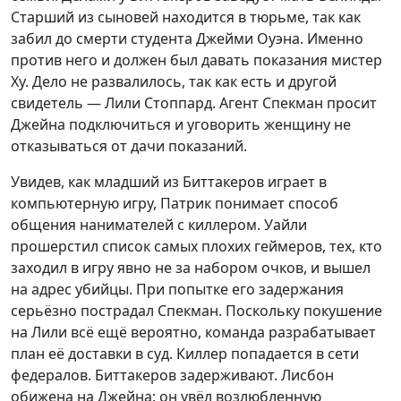
Старший из сыновей находится в тюрьме, так как
забил до смерти студента Джейми Оуэна. Именно
против него и должен был давать показания мистер
Ху. Дело не развалилось, так как есть и другой
свидетель — Лили Стоппард. Агент Спекман просит
Джейна подключиться и уговорить женщину не
отказываться от дачи показаний.
Увидев, как младший из Биттакеров играет в
компьютерную игру, Патрик понимает способ
общения нанимателей с киллером. Уайли
прошерстил список самых плохих геймеров, тех, кто
заходил в игру явно не за набором очков, и вышел
на адрес убийцы. При попытке его задержания
серьёзно пострадал Спекман. Поскольку покушение
на Лили всё ещё вероятно, команда разрабатывает
план её доставки в суд. Киллер попадается в сети
федералов. Биттакеров задерживают. Лисбон
обижена на Джейна: он увёл возлюбленную