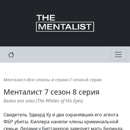
Менталист
»
Все сезоны и серии
»
7 сезон
»
8 серия
Менталист
7
сезон 8 серия
Белки его глаз
(
The Whites of His Eyes
)
Свидетель Эдвард Ху и два охранявших его агента
ФБР убиты. Киллера наняли члены криминальной
семьи. Делами у Биттакеров заведует мать Белинда.