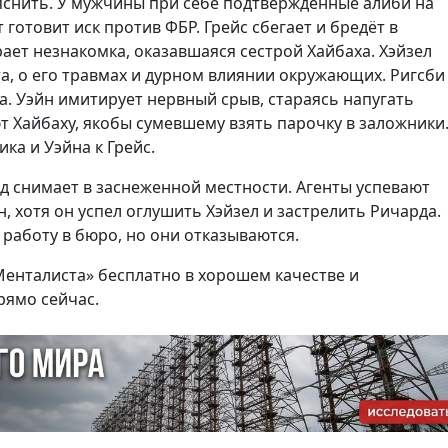
ояснить. У мужчины при себе подтверждённые алиби на
 готовит иск против ФБР. Грейс сбегает и бредёт в
ает незнакомка, оказавшаяся сестрой Хайбаха. Хэйзел
а, о его травмах и дурном влиянии окружающих. Ригсби
. Уэйн имитирует нервный срыв, стараясь напугать
 Хайбаху, якобы сумевшему взять парочку в заложники
ка и Уэйна к Грейс.
д снимает в заснеженной местности. Агенты успевают
, хотя он успел оглушить Хэйзел и застрелить Ричарда.
 работу в бюро, но они отказываются.
Менталиста» бесплатно в хорошем качестве и
рямо сейчас.