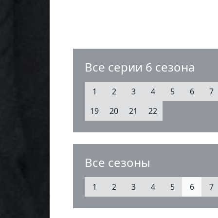
Все серии 6 сезона
1
2
3
4
5
6
7
19
20
21
22
Все сезоны
1
2
3
4
5
6
7