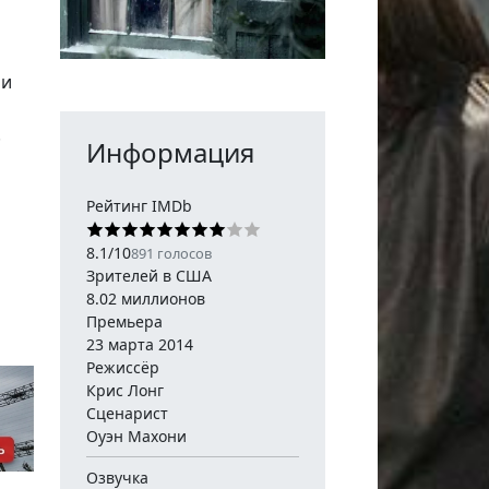
 и
.
Информация
Рейтинг IMDb
8.1
/
10
891
голосов
Зрителей в США
8.02 миллионов
Премьера
23 марта 2014
Режиссёр
Крис Лонг
Сценарист
Оуэн Махони
Озвучка