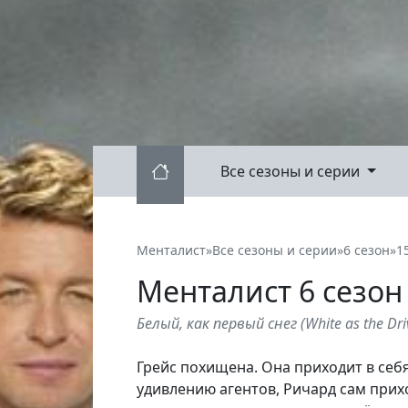
Все сезоны и серии
Менталист
»
Все сезоны и серии
»
6 сезон
»
1
Менталист
6
сезон
Белый, как первый снег
(
White as the Dr
Грейс похищена. Она приходит в себ
удивлению агентов, Ричард сам прих