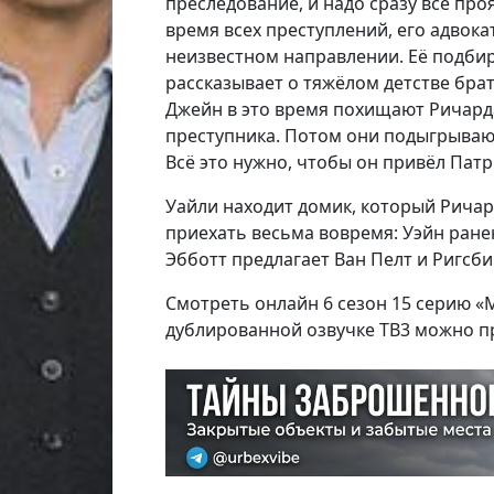
преследование, и надо сразу всё пр
время всех преступлений, его адвокат
неизвестном направлении. Её подбир
рассказывает о тяжёлом детстве брат
Джейн в это время похищают Ричарда
преступника. Потом они подыгрывают
Всё это нужно, чтобы он привёл Патри
Уайли находит домик, который Ричар
приехать весьма вовремя: Уэйн ранен
Эбботт предлагает Ван Пелт и Ригсби
Смотреть онлайн 6 сезон 15 серию «
дублированной озвучке ТВ3 можно п