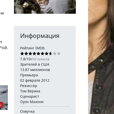
не
Информация
н
Рой.
Рейтинг IMDb
7.8
/
10
810
голосов
Зрителей в США
13.87 миллионов
Премьера
02 февраля 2012
Режиссёр
Том Верика
Сценарист
Оуэн Махони
Озвучка