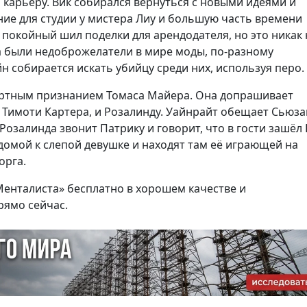
о карьеру. Вик собирался вернуться с новыми идеями и
ие для студии у мистера Лиу и большую часть времени
 покойный шил поделки для арендодателя, но это никак 
са были недоброжелатели в мире моды, по-разному
 собирается искать убийцу среди них, используя перо.
ертным признанием Томаса Майера. Она допрашивает
о Тимоти Картера, и Розалинду. Уайнрайт обещает Сьюза
Розалинда звонит Патрику и говорит, что в гости зашёл 
 домой к слепой девушке и находят там её играющей на
орга.
Менталиста» бесплатно в хорошем качестве и
рямо сейчас.