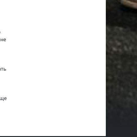
е
 не
ать
еще