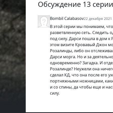
Обсуждение 13 серии 
Bombil Calabasov
22 декабря 2021 
В этой серии мы понимаем, чт
разветвленную сеть. Следить о
под силу. Дарси пошла в дом к 
этом визите Кровавый Джон мог
Розалинды, либо он отслежива
Дарси морга. Но и за деятельно
одновременно? Загадка. И отде
Розалинде? Неужели она ничего
сделал КД, что она после его 
портняжными ножницами, каким
и со спины, да чтобы еще и на
силу.