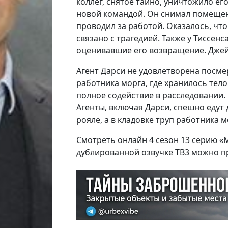
коллег, снятое тайно, уничтожило ег
новой командой. Он снимал помещен
проводил за работой. Оказалось, что
связано с трагедией. Также у Тиссен
оценивавшие его возвращение. Джейн
Агент Дарси не удовлетворена посм
работника морга, где хранилось тел
полное содействие в расследовании. 
Агенты, включая Дарси, спешно едут
рояле, а в кладовке труп работника м
Смотреть онлайн 4 сезон 13 серию «
дублированной озвучке ТВ3 можно п