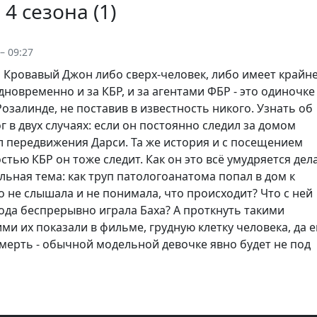
4 сезона (
1
)
– 09:27
о Кровавый Джон либо сверх-человек, либо имеет крайн
дновременно и за КБР, и за агентами ФБР - это одиночке
Розалинде, не поставив в известность никого. Узнать об
 в двух случаях: если он постоянно следил за домом
л передвижения Дарси. Та же история и с посещением
стью КБР он тоже следит. Как он это всё умудряется дел
льная тема: как труп патологоанатома попал в дом к
 не слышала и не понимала, что происходит? Что с ней
ухода беспрерывно играла Баха? А проткнуть такими
и их показали в фильме, грудную клетку человека, да 
смерть - обычной модельной девочке явно будет не под