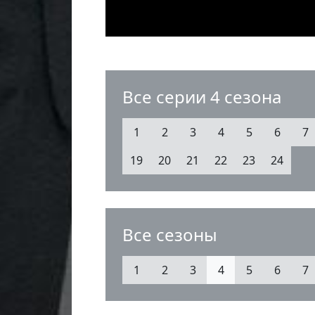
Все серии 4 сезона
1
2
3
4
5
6
7
19
20
21
22
23
24
Все сезоны
1
2
3
4
5
6
7