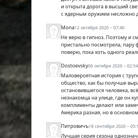
и открыта дорога в высший све
с ядерным оружием несложно до
Mona
12 октября 2020 – 07:40
Не верю в гипноз. Поэтому и см
пристально посмотрела, пару ф
поверю, пока хоть одного реал
Dostoevsky
06 октября 2020 – 02:54
Маловероятная история с труп
общество, как бы получше выра
остановившегося человека, всё
незнакомца на улице, где он ку
комплименты делают или замеч
Америка разная, но в основном т
Питровичъ
18 сентября 2020 – 05:
Лучшая серия сезона однознач