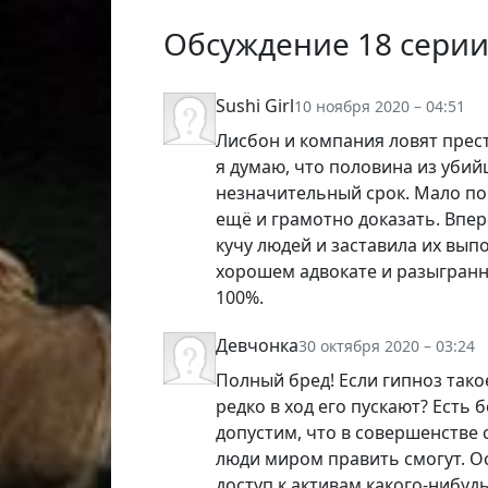
Обсуждение 18 серии 
Sushi Girl
10 ноября 2020 – 04:51
Лисбон и компания ловят прест
я думаю, что половина из убий
незначительный срок. Мало по
ещё и грамотно доказать. Впер
кучу людей и заставила их вып
хорошем адвокате и разыгранно
100%.
Девчонка
30 октября 2020 – 03:24
Полный бред! Если гипноз тако
редко в ход его пускают? Есть
допустим, что в совершенстве 
люди миром править смогут. О
доступ к активам какого-нибуд