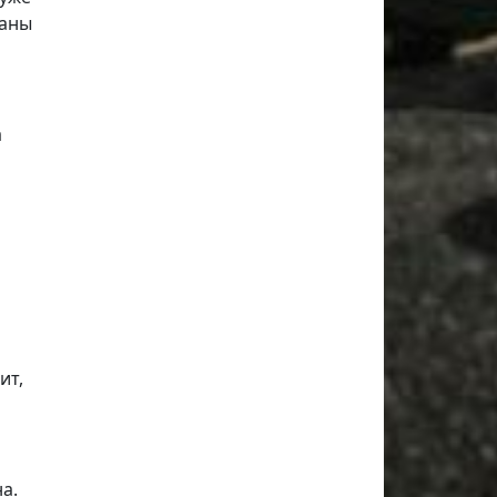
раны
а
ит,
а.