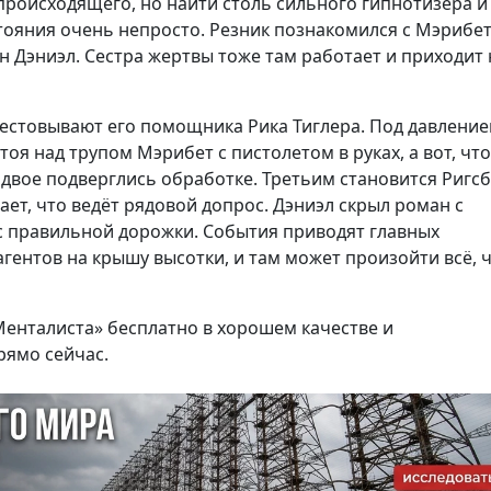
происходящего, но найти столь сильного гипнотизёра и
тояния очень непросто. Резник познакомился с Мэрибет
н Дэниэл. Сестра жертвы тоже там работает и приходит 
естовывают его помощника Рика Тиглера. Под давлени
стоя над трупом Мэрибет с пистолетом в руках, а вот, что
 двое подверглись обработке. Третьим становится Ригсб
мает, что ведёт рядовой допрос. Дэниэл скрыл роман с
 с правильной дорожки. События приводят главных
гентов на крышу высотки, и там может произойти всё, 
Менталиста» бесплатно в хорошем качестве и
рямо сейчас.