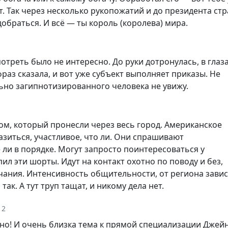
т. Так через несколько рукопожатий и до президента ст
браться. И всё — ты король (королева) мира.
отреть было не интересно. До руки дотронулась, в глаз
раз сказала, и вот уже субъект выполняет приказы. Не
ьно загипнотизированного человека не увижу.
ом, который пронесли через весь город. Американское
зиться, участливое, что ли. Они спрашивают
 ли в порядке. Могут запросто поинтересоваться у
пил эти шорты. Идут на контакт охотно по поводу и без,
ания. Интенсивность общительности, от региона завис
ак. А тут труп тащат, и никому дела нет.
12
но! И очень близка тема к прямой специализации Джейн