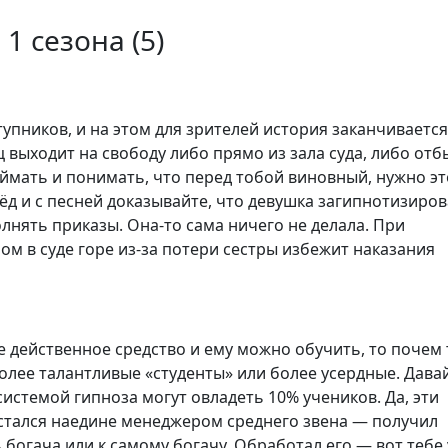
1 сезона (
5
)
упников, и на этом для зрителей история заканчивается
ц выходит на свободу либо прямо из зала суда, либо отб
ймать и понимать, что перед тобой виновный, нужно эт
ёд и с песней доказывайте, что девушка загипнотизиро
олнять приказы. Она-то сама ничего не делала. При
м в суде горе из-за потери сестры избежит наказания
е действенное средство и ему можно обучить, то почем 
 более талантливые «студенты» или более усердные. Дава
системой гипноза могут овладеть 10% учеников. Да, эти
стался наедине менеджером среднего звена — получил
ь богача или к самому богачу. Обработал его — вот тебе