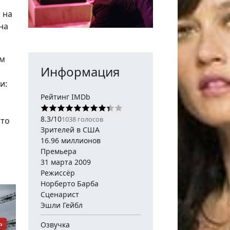
 на
на
ем
Информация
и:
Рейтинг IMDb
8.3
/
10
1038
голосов
что
Зрителей в США
16.96 миллионов
Премьера
31 марта 2009
Режиссёр
Норберто Барба
Сценарист
Эшли Гейбл
Озвучка