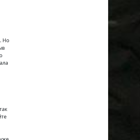
. Но
ыв
о
вала
так
йте
 уже