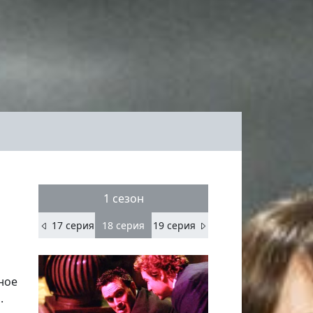
1 сезон
17 серия
18
серия
19 серия
ное
.