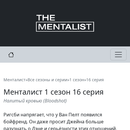
Менталист
»
Все сезоны и серии
»
1 сезон
»
16 серия
Менталист
1
сезон 16 серия
Налитый кровью
(
Bloodshot
)
Ригсби напрягает, что у Ван Пелт появился
бойфренд. Он даже просит Джейна больше
разузнать о Дэне и серьёзности этих отношений.