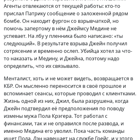
Агенты отвлекаются от текущей работы: кто-то
прислал Патрику сообщение о заложенной рядом
бомбе. Он находит фургон со взрывчаткой, но
помочь запертому в нём Джеймсу Медине не
успевает. На лбу у пленника было написано: «ты
следующий». В результате взрыва Джейн получил
сотрясение и временно ослеп. Убийца хотел за что-
то наказать и Медину, и Джейна, поэтому надо
определить, что их связывало.
Менталист, хоть и не может видеть, возвращается в
КБР. Он мысленно переносится в своё прошлое и
вспоминает сеансы, которые проводил с клиентками.
Жизнь одной из них, Джил, была разрушена, когда
Джейн подтвердил её предположения по поводу
измены мужа Пола Крэгера. Тот работал с
финансами, так и не оправился после развода, и
именно Медина его уволил. Пока часть команды
ищет Пола, Дэн навещает на службе Грейс, и у этого