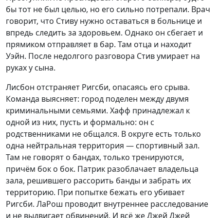
бы тот не был целью, но его сильно потрепали. Врач
говорит, что Стиву нужно оставаться в больнице и
впредь следить за здоровьем. Однако он сбегает и
прямиком отправляет в бар. Там отца и находит
Уэйн. После недолгого разговора Стив умирает на
руках у сына.
Лисбон отстраняет Ригсби, опасаясь его срыва.
Команда выясняет: город поделен между двумя
криминальными семьями. Хафф принадлежал к
одной из них, пусть и формально: он с
родственниками не общался. В округе есть только
одна нейтральная территория — спортивный зал.
Там не говорят о бандах, только тренируются,
причём бок о бок. Патрик разоблачает владельца
зала, решившего рассорить банды и забрать их
территорию. При попытке бежать его убивает
Ригсби. ЛаРош проводит внутреннее расследование
и не выдвигает обвинений. И всё же Джей Джей